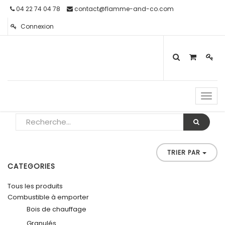
04 22 74 04 78
contact@flamme-and-co.com
Connexion
Toggl
navig
TRIER PAR
CATEGORIES
Tous les produits
Combustible à emporter
Bois de chauffage
Granulés