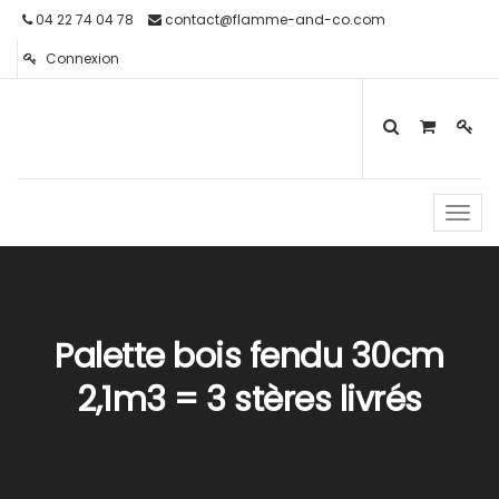
04 22 74 04 78
contact@flamme-and-co.com
Connexion
Toggl
navig
Palette bois fendu 30cm
2,1m3 = 3 stères livrés