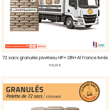
72 sacs granulés piveteau HP+ DIN+A1 France livrés
619,28
€