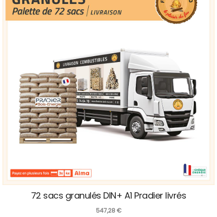
72 sacs granulés DIN+ A1 Pradier livrés
547,28
€