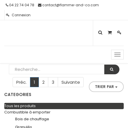
04 22 74 04 78
contact@flamme-and-co.com
Connexion
Toggl
navig
Préc.
1
2
3
Suivante
TRIER PAR
CATEGORIES
Tous les produits
Combustible à emporter
Bois de chauffage
Granulés