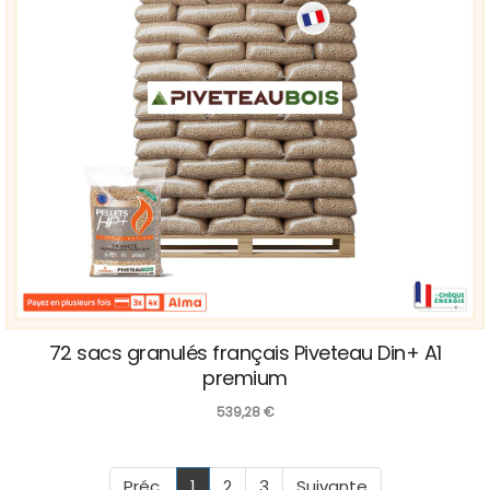
72 sacs granulés français Piveteau Din+ A1
premium
539,28
€
Préc.
1
2
3
Suivante