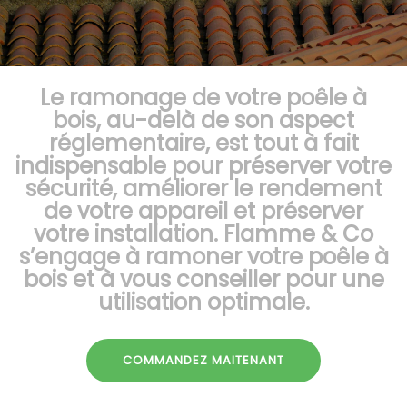
Le ramonage de votre poêle à
bois, au-delà de son aspect
réglementaire, est tout à fait
indispensable pour préserver votre
sécurité, améliorer le rendement
de votre appareil et préserver
votre installation. Flamme & Co
s’engage à ramoner votre poêle à
bois et à vous conseiller pour une
utilisation optimale.
COMMANDEZ MAITENANT