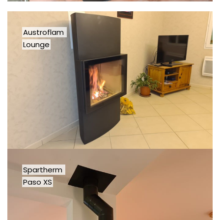
Austroflam
Lounge
Spartherm
Paso XS