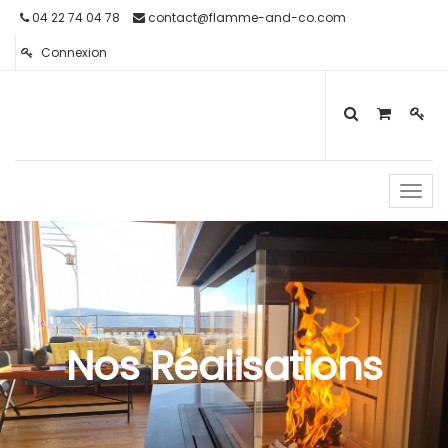
04 22 74 04 78
contact@flamme-and-co.com
Connexion
Toggl
navig
Nos Réalisations