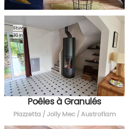
Stuv
30 in
Poêles à Granulés
Piazzetta / Jolly Mec / Austroflam