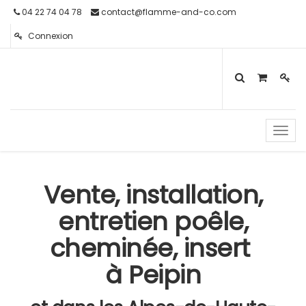
04 22 74 04 78
contact@flamme-and-co.com
Connexion
Toggl
navig
Vente, installation,
entretien poêle,
cheminée, insert
à Peipin